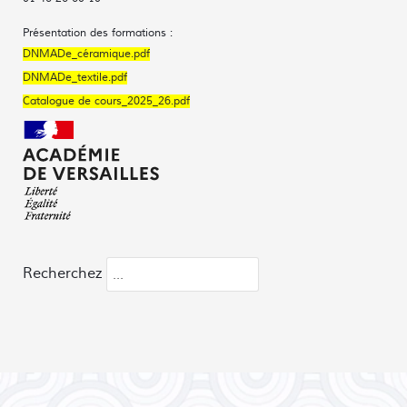
Présentation des formations :
DNMADe_céramique.pdf
DNMADe_textile.pdf
Catalogue de cours_2025_26.pdf
Recherchez