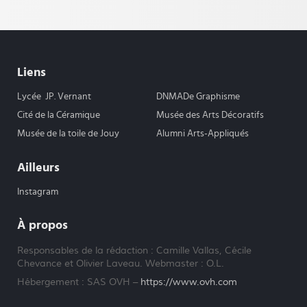
Liens
Lycée JP. Vernant
DNMADe Graphisme
Cité de la Céramique
Musée des Arts Décoratifs
Musée de la toile de Jouy
Alumni Arts-Appliqués
Ailleurs
Instagram
À propos
Responsables de la rédaction : Camille Vallas, Cécile
Chevance et Olivier Laveau. Webmaster : O.L.
Hébergement : SAS OVH –
https://www.ovh.com