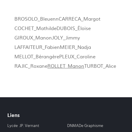
BROSOLO_Bleuenn
CARRECA_Margot
COCHET_Mathilde
DUBOIS_Éloïse
GIROUX_Manon
JOLY_Jimmy
LAFFAITEUR_Fabien
MEIER_Nadja
MELLOT_Bérangère
PLEUX_Caroline
RAJIC_Roxane
ROLLET_Manon
TURBOT_Alice
Liens
Lycée JP. Vernant
DNMADe Graphisme