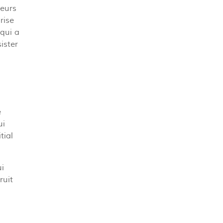
ieurs
rise
 qui a
ister
e
ui
tial
ui
ruit