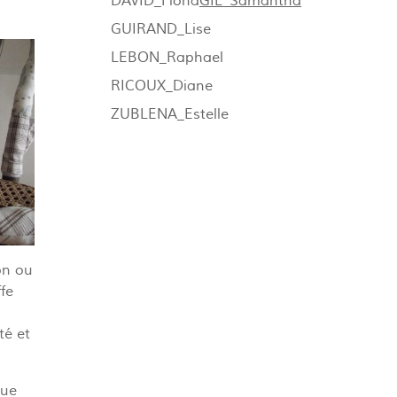
DAVID_Fiona
GIL_Samantha
GUIRAND_Lise
LEBON_Raphael
RICOUX_Diane
ZUBLENA_Estelle
on ou
fe
té et
que