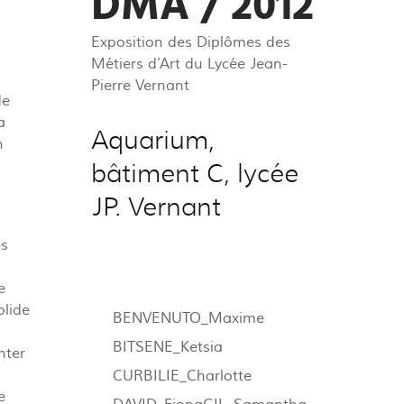
DMA / 2012
Exposition des Diplômes des
Métiers d’Art du Lycée Jean-
Pierre Vernant
de
a
Aquarium,
n
bâtiment C, lycée
JP. Vernant
es
e
olide
BENVENUTO_Maxime
BITSENE_Ketsia
nter
CURBILIE_Charlotte
e