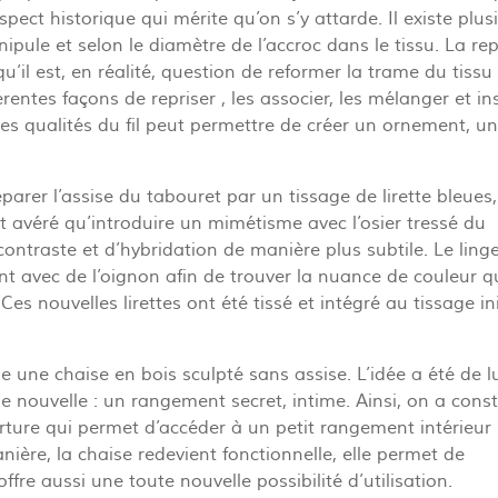
spect historique qui mérite qu’on s’y attarde. Il existe plus
ipule et selon le diamètre de l’accroc dans le tissu. La rep
’il est, en réalité, question de reformer la trame du tissu
rentes façons de repriser , les associer, les mélanger et ins
les qualités du fil peut permettre de créer un ornement, un
éparer l’assise du tabouret par un tissage de lirette bleues,
’est avéré qu’introduire un mimétisme avec l’osier tressé du
contraste et d’hybridation de manière plus subtile. Le ling
t avec de l’oignon afin de trouver la nuance de couleur q
es nouvelles lirettes ont été tissé et intégré au tissage ini
e une chaise en bois sculpté sans assise. L’idée a été de l
e nouvelle : un rangement secret, intime. Ainsi, on a const
rture qui permet d’accéder à un petit rangement intérieur
ière, la chaise redevient fonctionnelle, elle permet de
offre aussi une toute nouvelle possibilité d’utilisation.