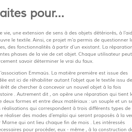
aites pour...
vie, une extension de sens à des objets détériorés, à l’ai
vre le textile. Ainsi, ce projet m’a permis de questionner l
 des fonctionnalités à partir d’un existant. La réparatio
entes phases de la vie de cet objet. Chaque utilisateur peut
orcement savoir déterminer le vrai du faux.
c l’association Emmaüs. La matière première est issue des
ée est ici de réhabiliter autant l’objet que le textile issu d
érêt de chercher à concevoir un nouvel objet à la fois
stoire . Autrement dit , on opère une réparation qui tient l
re deux formes et entre deux matériaux : un souple et un s
 réalisations qui correspondent à trois différents types de
e réaliser des modes d’emploi qui seront proposés à la ve
Marne qui ont lieu chaque fin de mois . Les intéressés
écessaires pour procéder, eux - même , à la construction d