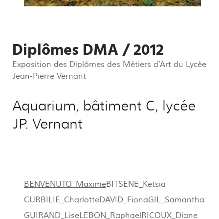
Diplômes DMA / 2012
Exposition des Diplômes des Métiers d’Art du Lycée
Jean-Pierre Vernant
Aquarium, bâtiment C, lycée
JP. Vernant
BENVENUTO_Maxime
BITSENE_Ketsia
CURBILIE_Charlotte
DAVID_Fiona
GIL_Samantha
GUIRAND_Lise
LEBON_Raphael
RICOUX_Diane