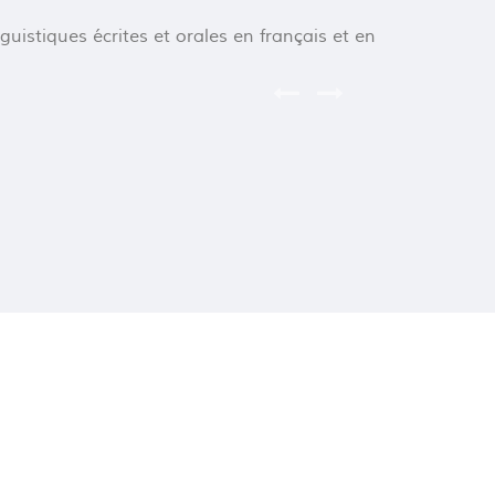
de maî
istiques écrites et orales en français et en
d’appr
créati
d’acqu
semest
de fav