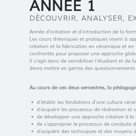
ANNÉE 1
E
DÉCOUVRIR, ANALYSER, E
Année d’initiation et d’introduction de la forma
Les cours théoriques et pratiques visent à a
une pensée
création et la fabrication en céramique et en 
céramique,
confrontés pour proposer une approche globa
Il s’agit donc de sensibiliser l’étudiant et d
oir-être
devra mettre en germe des questionnements e
Au cours de ces deux semestres, la pédagogie
d’établir les fondations d’une culture cér
ique et
d’acquérir les processus de réalisation et 
de développer une approche créative à la fo
de s’approprier le processus de conduite d
d’acquérir des techniques et des moyens d