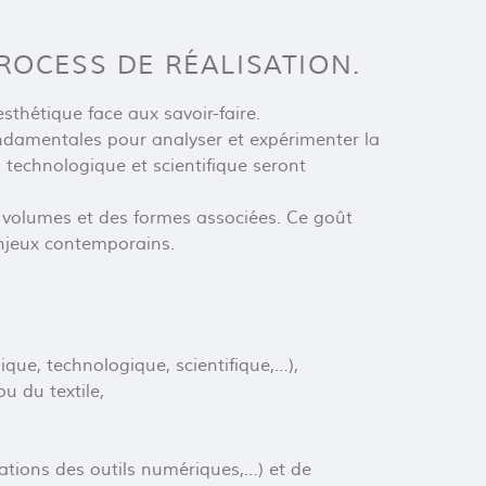
AN
ROCESS DE RÉALISATION.
QUES
ET DE
 esthétique face aux savoir-faire.
ondamentales pour analyser et expérimenter la
Année d’a
, technologique et scientifique seront
en approf
Dans ce de
des volumes et des formes associées. Ce goût
dans une 
enjeux contemporains.
projet pro
semestre 
Au cours 
ique, technologique, scientifique,…),
u du textile,
de dév
de dév
de dév
ations des outils numériques,…) et de
de maî