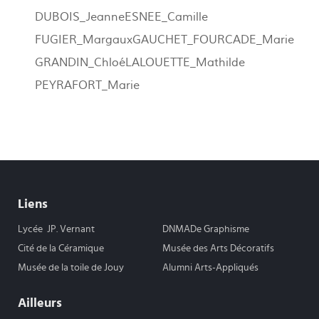
DUBOIS_Jeanne
ESNEE_Camille
FUGIER_Margaux
GAUCHET_FOURCADE_Marie
GRANDIN_Chloé
LALOUETTE_Mathilde
PEYRAFORT_Marie
Liens
Lycée JP. Vernant
DNMADe Graphisme
Cité de la Céramique
Musée des Arts Décoratifs
Musée de la toile de Jouy
Alumni Arts-Appliqués
Ailleurs