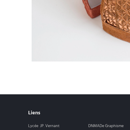
Liens
Lycée JP. Vernant
DNMADe Graphisme