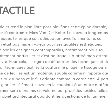
TACTILE
le et rend le plan libre possible. Sans cette épine dorsale, 
par là contraint» Mies Van Der Rohe. Le cuivre a longtemps
niques telles que son adéquation avec l’alimentaire, sa
 n’était pas mis en valeur pour ses qualités esthétiques.
 par les designers contemporains, notamment pour sa
aitement particulier et c’est pourquoi il a attiré mon attent
uivre. Pour cela, il s’agira de détourner des techniques et d
r techniques textiles la couture, le pliage, le tissage ou e
forme de feuilles est un matériau souple comme n’importe qu
res aux rubans et le fil s’adapte comme la cordelette. A part
 glorifier l’élément cuivre en le couplant à un autre matér
rnier sera alors mis en volume par procédés textiles telle 
 objet architectural abordant les questions de la lumière, 