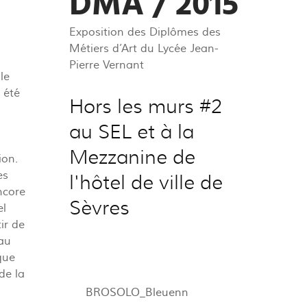
DMA / 2015
Exposition des Diplômes des
Métiers d’Art du Lycée Jean-
Pierre Vernant
le
 été
Hors les murs #2
au SEL et à la
Mezzanine de
ion.
es
l'hôtel de ville de
ncore
Sèvres
el
ir de
iau
que
de la
BROSOLO_Bleuenn